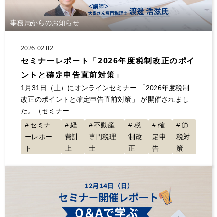
大規模修繕
消費税
保険
自主管理
サラリーマン
事業継承
夜逃げ
東京ルール
事務局からのお知らせ
客付け
不動産投資 節税
事業計画
2026.02.02
節税対策
解約
原状回復
不動産投資
セミナーレポート「2026年度税制改正のポイ
確定申告していない
大家の会
家賃
ントと確定申告直前対策」
空室対策
決算書
1年目
セミナー登壇
1月31日（土）にオンラインセミナー 「2026年度税制
値上げ
事故物件
融資
初年度
展示会
改正のポイントと確定申告直前対策」 が開催されまし
た。（セミナー…
交渉
不動産所得
賃貸経営
青色申告
セミナ
経
不動産
税
確
節
地主と家主
入居者
不動産収入
経費
ーレポー
費計
専門税理
制改
定申
税対
税金
全国賃貸住宅新聞
トラブル
ゴミ屋敷
ト
上
士
正
告
策
敷金
計算
更新料
損害賠償
償却
固定資産税
グループ相談会
管理会社
漏水
家賃滞納