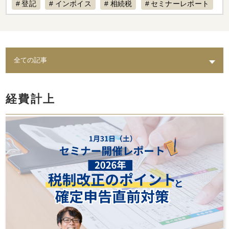
登記
インボイス
相続税
セミナーレポート
賃料設定
リフォーム
経費計上
補助金
不動産専門税理士
不動産売却
税制改正
AI
退去
不動産経営
入居募集
課題
築古物件
実態
水回り
老朽化
トイレ
修繕
出口戦略
耐震
不動産保有
経費計上
倒壊リスク
結露
相続
カビ
セミナー動画配信
家賃対応
水漏れ
費用
AI賃料査定レポート
ペット
修理費
督促
統計調査レポート
人気設備
騒音
時効
レポート
スマサテ
管理委託
契約違反
確定申告不要
確定申告
セミナー開催
手数料
立ち退き
節税
法人化
家賃収入
相場
強制執行
確定申告書類