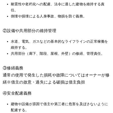
耐震性や老朽化への配慮、法令に適した建物を維持する責
任。
倒壊や損壊による人身事故、物損を防ぐ義務。
②設備や共用部分の維持管理
水道、電気、ガスなどの基本的なライフラインの正常稼働を
維持する。
共用部分（廊下、階段、屋根、外壁）の修繕、管理責任。
③修繕義務
通常の使用で発生した損耗や故障についてはオーナーが修
繕※借主の故意・過失による破損は借主負担
④安全配慮義務
建物や設備が原因で借主や第三者に危害を及ぼさないように
配慮する。