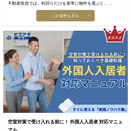
不動産投資では、利回りだけを基準に物件を選ぶと、
購入後に想定外のリスクや収益悪化に直面することがありま
この資料を見る
す。
実際に、不動産投資のプロは利回りだけで購入を決めること
はなく、
複数の視点から物件を総合的に評価しています。
本資料では、富裕層・オーナー経営者の資産戦略を支える実
務家
ファイナンシャル・プランナーの駒崎竜氏が、
利回りだけでは見えないリスクの見極め方や、
長期的に安定した収益を目指すために押さえておきたい
物件選びのポイントをご紹介します。
【目次】
1. チェック① 市場のタイミングは「指数」で読む
空室対策で受け入れる前に！ 外国人入居者 対応マニュ
2. チェック② 表面利回りではなく「実質利回り－ローン定
アル