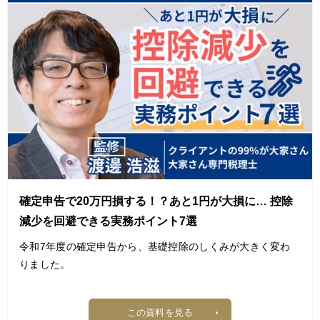
実務家ファイナンシャル・プランナーの駒崎竜氏が、
投資用不動産の出口戦略を成功させるための重要なポイント
を、
不動産売買の実務経験に基づいてお伝えします。
【目次】
投資用不動産の「出口」をいつ迎えるべきか
1. 売却を検討すべき４つのタイミング
2. 保有継続vs売却の収支比較方法
3. 売却価値を最大化する3つの準備
4. 実際の成功事例から学ぶ出口戦略
5. よくある失敗パターンと対策
確定申告で20万円損する！？あと1円が大損に… 控除
まとめ：数値で判断し、納得できる選択を
減少を回避できる実務ポイント7選
令和7年度の確定申告から、基礎控除のしくみが大きく変わ
りました。
特に注目すべきは、合計所得金額によって控除額に最大20万
この資料を見る
円もの差が出るという点です。