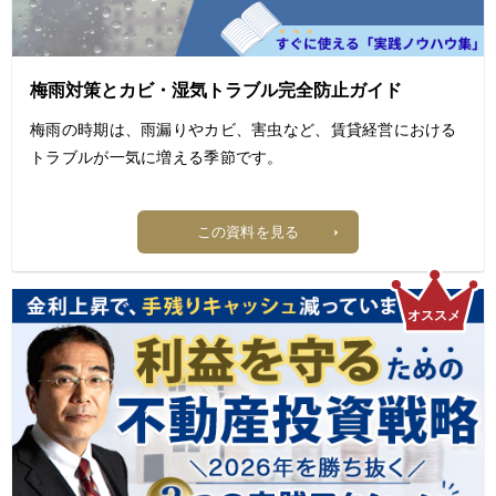
「インカムも売却益も狙える本命物件」の条件を解説しま
す。
【目次】
梅雨対策とカビ・湿気トラブル完全防止ガイド
1. 投資の成否は「出口」で決まる
梅雨の時期は、雨漏りやカビ、害虫など、賃貸経営における
2. 銀行はタイプごとに評価方法を変えている
トラブルが一気に増える季節です。
3. 私の最近の投資手法
特に注意したいのは、ちょっとした建物の劣化や管理不足
この資料を見る
が、入居者クレームや退去、さらには家賃減額や損害賠償に
まで発展する可能性があるという点です。
例えば、雨漏りへの対応が遅れた場合、建物の劣化だけでな
く、入居者から家賃減額や解約を求められるケースもありま
す。
本資料では、梅雨前に確認しておきたい建物のチェックポイ
ントから、カビ・湿気対策、雨漏り発生時の対応手順まで、
賃貸オーナーが押さえておくべき実践的な対策について詳し