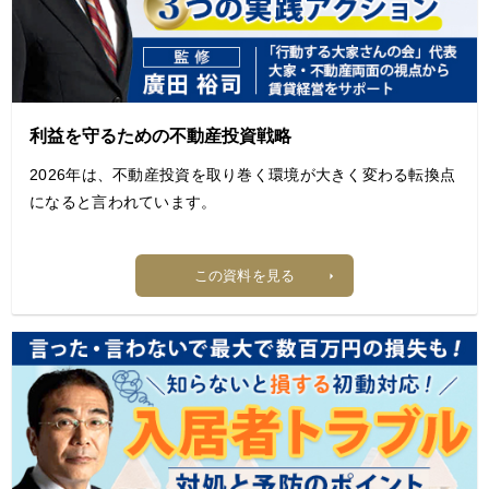
く解説します。
【目次】
1. 梅雨時期のアパート経営で起こりやすいトラブル
2. 梅雨前にオーナーが確認すべき建物チェック項目
利益を守るための不動産投資戦略
3. 入居者トラブルを防ぐ梅雨の湿気・カビ対策
2026年は、不動産投資を取り巻く環境が大きく変わる転換点
4. 雨漏り・漏水が発生したときの対応手順
になると言われています。
まとめ｜梅雨前の点検と早めの修繕で安定経営につなげよう
（付録）予防メンテナンス スケジュール表
特に注目すべきは、
この資料を見る
「金利上昇」「不動産価格の高騰」「インフレ進行」の3つ
が同時に進行している点です。
例えば、変動金利で融資を受けている場合、
わずかな金利上昇でも返済負担は大きく増加します。
一方で、物件価格は高止まりが続いており、
以前のように“買えば儲かる”時代ではなくなりつつありま
す。