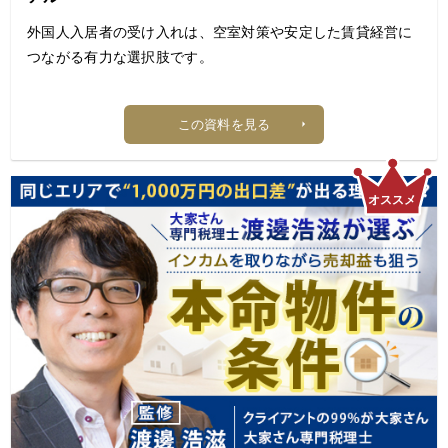
数」で見る
外国人入居者の受け入れは、空室対策や安定した賃貸経営に
3. チェック③ 行・J-REITの「合格ライン」で安全性を測る
つながる有力な選択肢です。
4. チェック④ 「融資が下りない物件」を掴まない
5. チェック⑤ 出口（売却）まで描いてから買う
一方で、「言葉が通じるだろうか」「家賃滞納や生活習慣の
6. まとめ
この資料を見る
違いによるトラブルはないだろうか」と、不安を感じるオー
ナーや管理会社も少なくありません。
しかし、適切な審査や契約時の工夫、入居後のコミュニケー
ション体制を整えることで、多くのリスクは未然に防ぐこと
ができます。
本資料では、外国人入居者が増えている背景から、受け入れ
前の基礎知識、入居審査のポイント、多言語対応、トラブル
防止策、長期入居につなげる運用方法まで、実務に役立つポ
イントをわかりやすく解説します。
【目次】