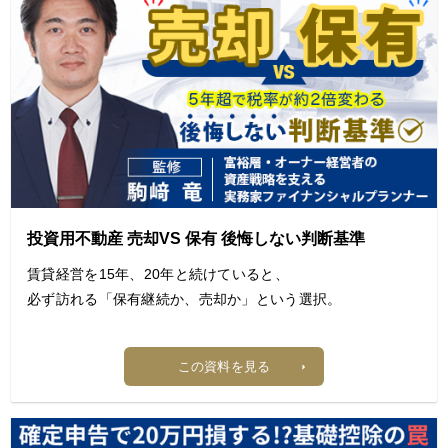
説します。
【目次】
1. トラブル事例と賃貸経営への影響
2. トラブル発生時の対処方法
3. トラブルを未然に防ぐための予防策
4. まとめ
投資用不動産 売却VS 保有 後悔しない判断基準
賃貸経営を15年、20年と続けていると、
必ず訪れる「保有継続か、売却か」という選択。
この判断を誤ると、
この資料を見る
数百万円単位で手取り額が変わることも珍しくありません。
本記事では、富裕層・オーナー経営者の資産戦略を支える