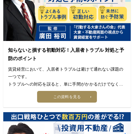
本資料では、宅地建物取引士・公認不動産コンサルティング
マスターとして、
また「行動する大家さんの会 代表」も務める廣田裕司氏が、
2026年の不動産投資市場をどう読むべきか、
そしてこの環境下で投資家が取るべき「守り」と「攻め」の
戦略について解説します。
知らないと損する初動対応！入居者トラブル 対処と予
防のポイント
【目次】
賃貸経営において、入居者トラブルは避けて通れない課題の
1. 2026年の不動産投資を取り巻く環境
一つです。
2. 不動産投資への影響
トラブルへの対応を誤ると、単に手間がかかるだけでなく、
3. この市場下での投資戦略
収益悪化や資産価値の低下につながります。
4. 変化する環境を乗り越えるための実践アクション
この資料を見る
おわりに
本資料では、宅地建物取引士・公認不動産コンサルティング
マスターとして、
また「行動する大家さんの会 代表」も務める廣田裕司氏が、
入居者トラブルの代表的な事例や対処法、予防策について解