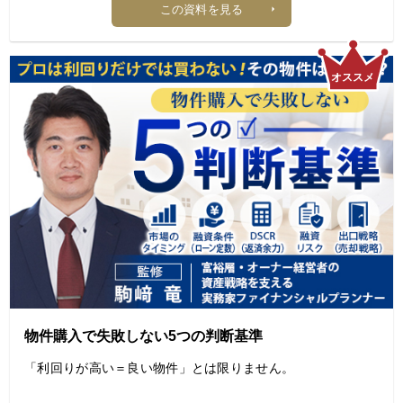
この資料を見る
省エネ対策は単なるコスト削減ではなく、
収益を守り、資産価値を維持するための重要な経営施策で
す。
本記事では、
賃貸オーナー・不動産投資家が押さえておきたい電力需給の
リスクと、
LED化・設備更新・断熱対策・補助金活用など、
実践的な省エネ対策をわかりやすく解説します。
【目次】
1. なぜ今、賃貸経営において「電力需給対策」が重要なのか
2. 電力需給問題が賃貸オーナーに与えるリスク
3. 賃貸物件で実践できる省エネ対策一覧
4. 活用できる補助金・支援制度
物件購⼊で失敗しない5つの判断基準
5. まとめ｜電力需給リスクに備え、安定した賃貸経営へ
「利回りが高い＝良い物件」とは限りません。