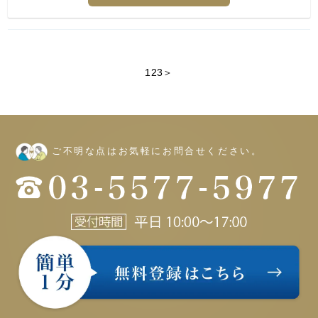
例えば、合計所得金額が336万円以下なら基礎控除は88万円
ですが、336万円を1円でも
超えると68万円に下がってしまいます。
1
2
3
＞
本資料では、確定申告時でもできる「合計所得金額を削減す
る方法」を7つについて、大家さん専門税理士である渡邊浩
滋氏がわかりやすく解説します。
ご不明な点はお気軽にお問合せください。
【目次】
1.令和７年度の基礎控除は合計所得金額で変わる
2.未払金を正しく計上する
3.家事関連費を見直す
4.修繕費と資本的支出を正しく区分する
5.貸倒引当金を計上する
6.固定資産除却損を計上する
7.65万円の青色申告特別控除を正しく適用する