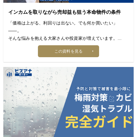
1. 外国人入居者が増えている背景と市場動向
2. 外国人入居者を受け入れる前に知るべき基礎知識
インカムを取りながら売却益も狙う本命物件の条件
3. 入居審査のポイントと法的注意点
「価格は上がる、利回りは出ない。でも何か買いたい」
4. 文化・生活習慣の違いを理解する
――。
5. 外国人入居者とのコミュニケーション術
そんな悩みを抱える大家さんや投資家が増えています。
6. よくあるトラブルと予防策
7. 外国人入居者を長期入居につなげる運用戦略
この資料を見る
不動産投資では利回りばかりに目が向きがちですが、
本当に重要なのは出口まで見据えたトータルの収益です。
では、今のような高値相場でも、
家賃収入を得ながら将来の売却益まで狙える物件はあるので
しょうか。
本資料では、大家さん専門税理士である渡邊浩滋氏が、
アパート・戸建て・区分マンションそれぞれの特徴を比較し
ながら、
これからの時代に有力な投資戦略と考える