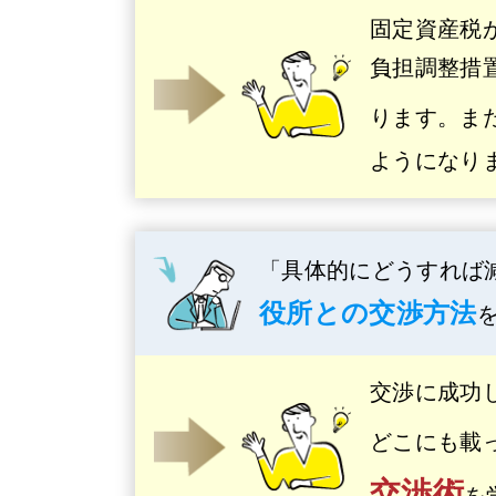
固定資産税
負担調整措
ります。ま
ようになり
「具体的にどうすれば
役所との交渉方法
交渉に成功
どこにも載
交渉術