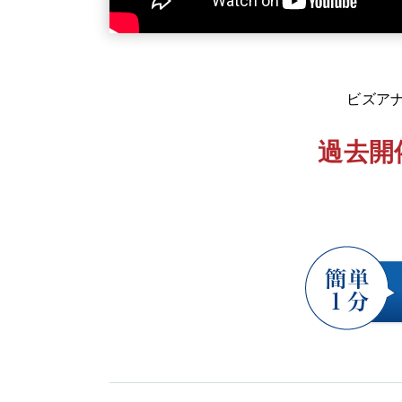
ビズア
過去開