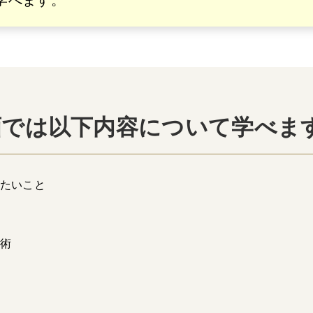
学べます。
画では以下内容について学べま
きたいこと
術