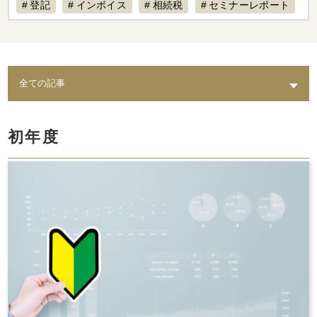
登記
インボイス
相続税
セミナーレポート
賃料設定
リフォーム
経費計上
補助金
不動産専門税理士
不動産売却
税制改正
AI
退去
不動産経営
入居募集
課題
築古物件
実態
水回り
老朽化
トイレ
修繕
出口戦略
耐震
不動産保有
初年度
倒壊リスク
結露
相続
カビ
セミナー動画配信
家賃対応
水漏れ
費用
AI賃料査定レポート
ペット
修理費
督促
統計調査レポート
人気設備
騒音
時効
レポート
スマサテ
管理委託
契約違反
確定申告不要
確定申告
セミナー開催
手数料
立ち退き
節税
法人化
家賃収入
相場
強制執行
確定申告書類