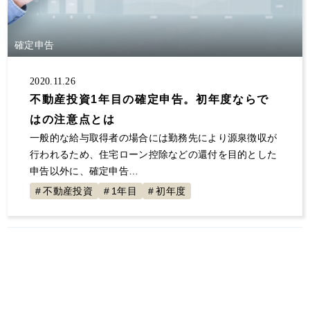
大規模修繕
消費税
保険
自主管理
サラリーマン
事業継承
夜逃げ
東京ルール
確定申告
客付け
不動産投資 節税
事業計画
節税対策
解約
原状回復
不動産投資
2020.11.26
確定申告していない
大家の会
家賃
不動産投資1年目の確定申告。初年度ならで
空室対策
決算書
1年目
セミナー登壇
はの注意点とは
一般的な給与取得者の場合には勤務先により源泉徴収が
値上げ
事故物件
融資
初年度
展示会
行われるため、住宅ローン控除などの還付を目的とした
交渉
不動産所得
賃貸経営
青色申告
申告以外に、確定申告…
地主と家主
入居者
不動産収入
経費
不動産投資
1年目
初年度
税金
全国賃貸住宅新聞
トラブル
ゴミ屋敷
敷金
計算
更新料
損害賠償
償却
固定資産税
グループ相談会
管理会社
漏水
家賃滞納