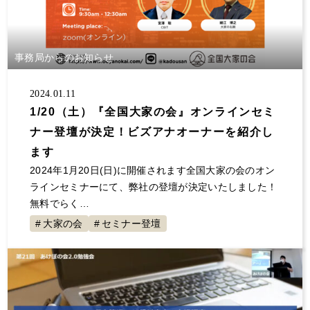
大規模修繕
消費税
保険
自主管理
サラリーマン
事業継承
夜逃げ
東京ルール
客付け
不動産投資 節税
事業計画
事務局からのお知らせ
節税対策
解約
原状回復
不動産投資
確定申告していない
大家の会
家賃
2024.01.11
1/20（土）『全国大家の会』オンラインセミ
空室対策
決算書
1年目
セミナー登壇
ナー登壇が決定！ビズアナオーナーを紹介し
値上げ
事故物件
融資
初年度
展示会
ます
交渉
不動産所得
賃貸経営
青色申告
2024年1月20日(日)に開催されます全国大家の会のオン
地主と家主
入居者
不動産収入
経費
ラインセミナーにて、弊社の登壇が決定いたしました！
無料でらく…
税金
全国賃貸住宅新聞
トラブル
ゴミ屋敷
大家の会
セミナー登壇
敷金
計算
更新料
損害賠償
償却
固定資産税
グループ相談会
管理会社
漏水
家賃滞納