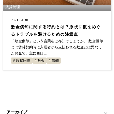
大規模修繕
消費税
保険
自主管理
賃貸管理
サラリーマン
事業継承
夜逃げ
東京ルール
客付け
不動産投資 節税
事業計画
2021.04.30
節税対策
解約
原状回復
不動産投資
敷金償却に関する特約とは？原状回復をめぐ
るトラブルを避けるための注意点
確定申告していない
大家の会
家賃
「敷金償却」という言葉をご存知でしょうか。 敷金償却
空室対策
決算書
1年目
セミナー登壇
とは賃貸契約時に入居者から支払われる敷金とは異なっ
値上げ
事故物件
融資
初年度
展示会
たお金で、主に西日…
交渉
不動産所得
賃貸経営
青色申告
原状回復
敷金
償却
地主と家主
入居者
不動産収入
経費
税金
全国賃貸住宅新聞
トラブル
ゴミ屋敷
敷金
計算
更新料
損害賠償
償却
固定資産税
グループ相談会
管理会社
漏水
家賃滞納
アーカイブ