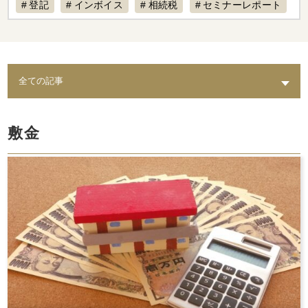
登記
インボイス
相続税
セミナーレポート
賃料設定
リフォーム
経費計上
補助金
不動産専門税理士
不動産売却
税制改正
AI
退去
不動産経営
入居募集
課題
築古物件
実態
水回り
老朽化
トイレ
修繕
出口戦略
耐震
不動産保有
敷金
倒壊リスク
結露
相続
カビ
セミナー動画配信
家賃対応
水漏れ
費用
AI賃料査定レポート
ペット
修理費
督促
統計調査レポート
人気設備
騒音
時効
レポート
スマサテ
管理委託
契約違反
確定申告不要
確定申告
セミナー開催
手数料
立ち退き
節税
法人化
家賃収入
相場
強制執行
確定申告書類