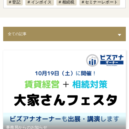
登記
インボイス
相続税
セミナーレポート
賃料設定
リフォーム
経費計上
補助金
不動産専門税理士
不動産売却
税制改正
AI
退去
不動産経営
入居募集
課題
築古物件
実態
水回り
老朽化
トイレ
修繕
出口戦略
耐震
不動産保有
倒壊リスク
結露
相続
カビ
セミナー動画配信
家賃対応
水漏れ
費用
AI賃料査定レポート
ペット
修理費
督促
統計調査レポート
人気設備
騒音
時効
レポート
スマサテ
管理委託
契約違反
確定申告不要
確定申告
セミナー開催
手数料
立ち退き
節税
法人化
家賃収入
相場
強制執行
確定申告書類
事務局からのお知らせ