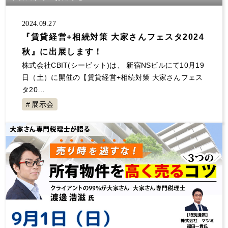
大規模修繕
消費税
保険
自主管理
サラリーマン
事業継承
夜逃げ
東京ルール
2024.09.27
『賃貸経営+相続対策 大家さんフェスタ2024
客付け
不動産投資 節税
事業計画
秋』に出展します！
節税対策
解約
原状回復
不動産投資
株式会社CBIT(シービット)は、 新宿NSビルにて10月19
確定申告していない
大家の会
家賃
日（土）に開催の【賃貸経営+相続対策 大家さんフェス
空室対策
決算書
1年目
セミナー登壇
タ20…
値上げ
事故物件
融資
初年度
展示会
展示会
交渉
不動産所得
賃貸経営
青色申告
地主と家主
入居者
不動産収入
経費
税金
全国賃貸住宅新聞
トラブル
ゴミ屋敷
敷金
計算
更新料
損害賠償
償却
固定資産税
グループ相談会
管理会社
漏水
家賃滞納