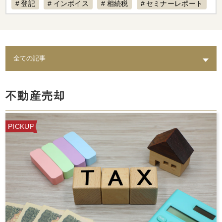
登記
インボイス
相続税
セミナーレポート
賃料設定
リフォーム
経費計上
補助金
不動産専門税理士
不動産売却
税制改正
AI
退去
不動産経営
入居募集
課題
築古物件
実態
水回り
老朽化
トイレ
修繕
出口戦略
耐震
不動産保有
不動産売却
倒壊リスク
結露
相続
カビ
セミナー動画配信
家賃対応
水漏れ
費用
PICKUP
AI賃料査定レポート
ペット
修理費
督促
統計調査レポート
人気設備
騒音
時効
レポート
スマサテ
管理委託
契約違反
確定申告不要
確定申告
セミナー開催
手数料
立ち退き
節税
法人化
家賃収入
相場
強制執行
確定申告書類