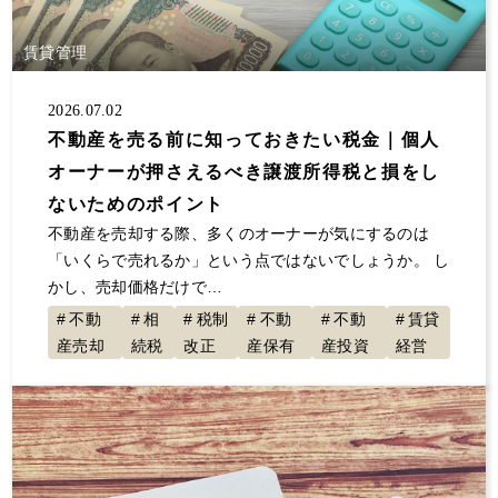
大規模修繕
消費税
保険
自主管理
サラリーマン
事業継承
夜逃げ
東京ルール
賃貸管理
客付け
不動産投資 節税
事業計画
2026.07.02
節税対策
解約
原状回復
不動産投資
不動産を売る前に知っておきたい税金｜個人
確定申告していない
大家の会
家賃
オーナーが押さえるべき譲渡所得税と損をし
空室対策
決算書
1年目
セミナー登壇
ないためのポイント
値上げ
事故物件
融資
初年度
展示会
不動産を売却する際、多くのオーナーが気にするのは
交渉
不動産所得
賃貸経営
青色申告
「いくらで売れるか」という点ではないでしょうか。 し
かし、売却価格だけで…
地主と家主
入居者
不動産収入
経費
不動
相
税制
不動
不動
賃貸
税金
全国賃貸住宅新聞
トラブル
ゴミ屋敷
産売却
続税
改正
産保有
産投資
経営
敷金
計算
更新料
損害賠償
償却
固定資産税
グループ相談会
管理会社
漏水
家賃滞納