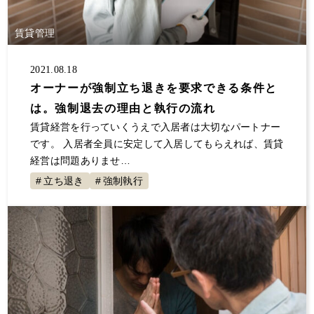
大規模修繕
消費税
保険
自主管理
サラリーマン
事業継承
夜逃げ
東京ルール
賃貸管理
客付け
不動産投資 節税
事業計画
2021.08.18
節税対策
解約
原状回復
不動産投資
オーナーが強制立ち退きを要求できる条件と
確定申告していない
大家の会
家賃
は。強制退去の理由と執行の流れ
空室対策
決算書
1年目
セミナー登壇
賃貸経営を行っていくうえで入居者は大切なパートナー
値上げ
事故物件
融資
初年度
展示会
です。 入居者全員に安定して入居してもらえれば、賃貸
経営は問題ありませ…
交渉
不動産所得
賃貸経営
青色申告
立ち退き
強制執行
地主と家主
入居者
不動産収入
経費
税金
全国賃貸住宅新聞
トラブル
ゴミ屋敷
敷金
計算
更新料
損害賠償
償却
固定資産税
グループ相談会
管理会社
漏水
家賃滞納