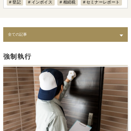
登記
インボイス
相続税
セミナーレポート
賃料設定
リフォーム
経費計上
補助金
不動産専門税理士
不動産売却
税制改正
AI
退去
不動産経営
入居募集
課題
築古物件
実態
水回り
老朽化
トイレ
修繕
出口戦略
耐震
不動産保有
強制執行
倒壊リスク
結露
相続
カビ
セミナー動画配信
家賃対応
水漏れ
費用
AI賃料査定レポート
ペット
修理費
督促
統計調査レポート
人気設備
騒音
時効
レポート
スマサテ
管理委託
契約違反
確定申告不要
確定申告
セミナー開催
手数料
立ち退き
節税
法人化
家賃収入
相場
強制執行
確定申告書類