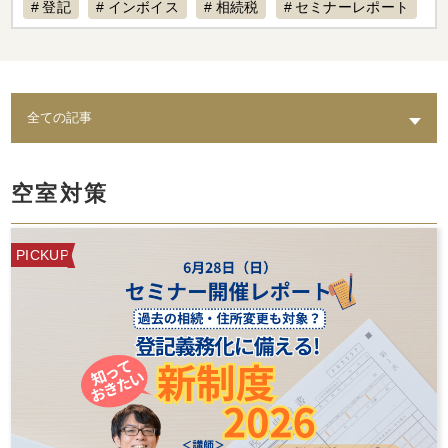
登記
インボイス
相続税
セミナーレポート
賃料設定
リフォーム
経費計上
補助金
不動産専門税理士
不動産売却
税制改正
AI
退去
不動産経営
入居募集
課題
築古物件
実態
水回り
老朽化
トイレ
修繕
出口戦略
耐震
不動産保有
空室対策
倒壊リスク
結露
相続
カビ
セミナー動画配信
家賃対応
水漏れ
費用
PICKUP
AI賃料査定レポート
ペット
修理費
督促
統計調査レポート
人気設備
騒音
時効
レポート
スマサテ
管理委託
契約違反
確定申告不要
確定申告
セミナー開催
手数料
立ち退き
節税
法人化
家賃収入
相場
強制執行
確定申告書類