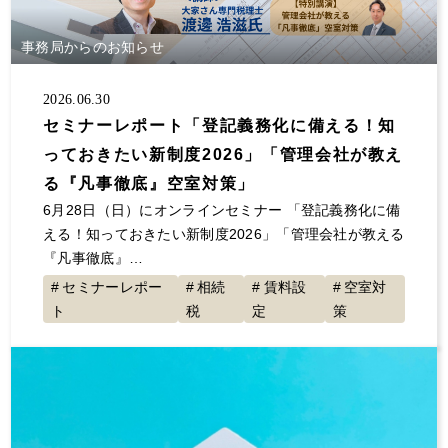
大規模修繕
消費税
保険
自主管理
サラリーマン
事業継承
夜逃げ
東京ルール
事務局からのお知らせ
客付け
不動産投資 節税
事業計画
2026.06.30
節税対策
解約
原状回復
不動産投資
セミナーレポート「登記義務化に備える！知
確定申告していない
大家の会
家賃
っておきたい新制度2026」「管理会社が教え
空室対策
決算書
1年目
セミナー登壇
る『凡事徹底』空室対策」
値上げ
事故物件
融資
初年度
展示会
6月28日（日）にオンラインセミナー 「登記義務化に備
交渉
不動産所得
賃貸経営
青色申告
える！知っておきたい新制度2026」「管理会社が教える
『凡事徹底』…
地主と家主
入居者
不動産収入
経費
セミナーレポー
相続
賃料設
空室対
税金
全国賃貸住宅新聞
トラブル
ゴミ屋敷
ト
税
定
策
敷金
計算
更新料
損害賠償
償却
固定資産税
グループ相談会
管理会社
漏水
家賃滞納