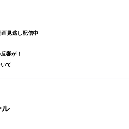
ー動画見逃し配信中
の反響が！
ついて
ール