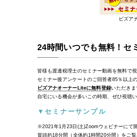
ビズア
24時間いつでも無料！セ
皆様も渡邊税理士のセミナー動画を無料で
セミナー後アンケートのご回答者85％以上
ビズアナオーナーLiteに無料登録
いただきま
自宅にいる機会が多いこの時期、ぜひ視聴
▼セミナーサンプル
※2021年1月23日(土)Zoomウェビナー
​冒頭約18分間（全体約1時間20分間）をご