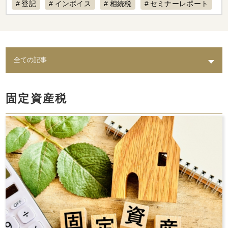
登記
インボイス
相続税
セミナーレポート
賃料設定
リフォーム
経費計上
補助金
不動産専門税理士
不動産売却
税制改正
AI
退去
不動産経営
入居募集
課題
築古物件
実態
水回り
老朽化
トイレ
修繕
出口戦略
耐震
不動産保有
固定資産税
倒壊リスク
結露
相続
カビ
セミナー動画配信
家賃対応
水漏れ
費用
AI賃料査定レポート
ペット
修理費
督促
統計調査レポート
人気設備
騒音
時効
レポート
スマサテ
管理委託
契約違反
確定申告不要
確定申告
セミナー開催
手数料
立ち退き
節税
法人化
家賃収入
相場
強制執行
確定申告書類