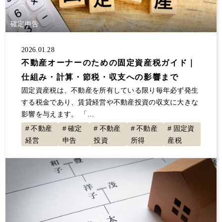
大規模修繕
消費税
保険
自主管理
サラリーマン
事業継承
夜逃げ
東京ルール
確定申告
客付け
不動産投資 節税
事業計画
2026.01.28
節税対策
解約
原状回復
不動産投資
不動産オーナーのための固定資産税ガイド｜
確定申告していない
大家の会
家賃
仕組み・計算・節税・収支への影響まで
空室対策
決算書
1年目
セミナー登壇
固定資産税は、不動産を所有している限り毎年必ず発生
値上げ
事故物件
融資
初年度
展示会
する税金であり、賃貸経営や不動産投資の収支に大きな
影響を与えます。 「…
交渉
不動産所得
賃貸経営
青色申告
不動産
確定
不動産
不動産
固定資
地主と家主
入居者
不動産収入
経費
経営
申告
投資
所得
産税
税金
全国賃貸住宅新聞
トラブル
ゴミ屋敷
敷金
計算
更新料
損害賠償
償却
固定資産税
グループ相談会
管理会社
漏水
家賃滞納