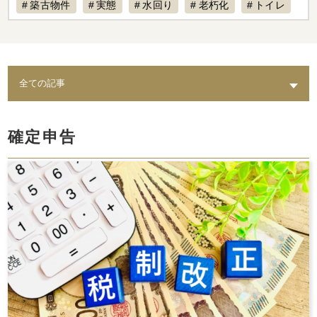
築古物件
実態
水回り
老朽化
トイレ
修繕
出口戦略
耐震
不動産保有
倒壊リスク
結露
相続
カビ
特例制度
梅雨
生前贈与
事業承継
登記
インボイス
相続税
セミナーレポート
賃料設定
リフォーム
経費計上
補助金
確定申告
不動産専門税理士
不動産売却
税制改正
セミナー動画配信
家賃対応
水漏れ
費用
AI賃料査定レポート
ペット
修理費
督促
統計調査レポート
人気設備
騒音
時効
レポート
スマサテ
管理委託
契約違反
確定申告不要
確定申告
セミナー開催
手数料
立ち退き
節税
法人化
家賃収入
相場
強制執行
確定申告書類