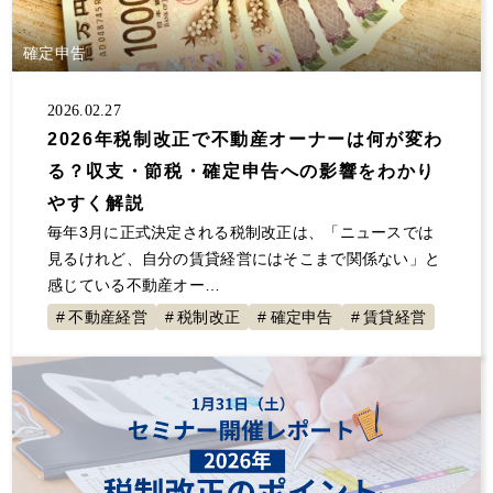
大規模修繕
消費税
保険
自主管理
サラリーマン
事業継承
夜逃げ
東京ルール
確定申告
客付け
不動産投資 節税
事業計画
2026.02.27
節税対策
解約
原状回復
不動産投資
2026年税制改正で不動産オーナーは何が変わ
確定申告していない
大家の会
家賃
る？収支・節税・確定申告への影響をわかり
空室対策
決算書
1年目
セミナー登壇
やすく解説
値上げ
事故物件
融資
初年度
展示会
毎年3月に正式決定される税制改正は、「ニュースでは
交渉
不動産所得
賃貸経営
青色申告
見るけれど、自分の賃貸経営にはそこまで関係ない」と
感じている不動産オー…
地主と家主
入居者
不動産収入
経費
不動産経営
税制改正
確定申告
賃貸経営
税金
全国賃貸住宅新聞
トラブル
ゴミ屋敷
敷金
計算
更新料
損害賠償
償却
固定資産税
グループ相談会
管理会社
漏水
家賃滞納