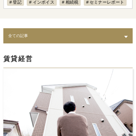
登記
インボイス
相続税
セミナーレポート
賃料設定
リフォーム
経費計上
補助金
不動産専門税理士
不動産売却
税制改正
AI
退去
不動産経営
入居募集
課題
築古物件
実態
水回り
老朽化
トイレ
修繕
出口戦略
耐震
不動産保有
賃貸経営
倒壊リスク
結露
相続
カビ
セミナー動画配信
家賃対応
水漏れ
費用
AI賃料査定レポート
ペット
修理費
督促
統計調査レポート
人気設備
騒音
時効
レポート
スマサテ
管理委託
契約違反
確定申告不要
確定申告
セミナー開催
手数料
立ち退き
節税
法人化
家賃収入
相場
強制執行
確定申告書類