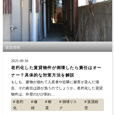
賃貸管理
2025.09.30
老朽化した賃貸物件が倒壊したら責任はオー
ナー？具体的な対策方法を解説
もしも、建物が崩れて入居者や近隣に被害が及んだ場
合、その責任は誰が負うのでしょうか。老朽化した賃貸
物件は、外壁のひび割れ…
老朽
修
耐
倒壊リス
賃貸経
化
繕
震
ク
営