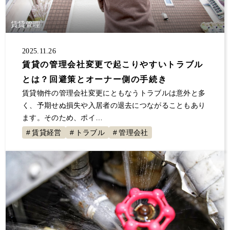
大規模修繕
消費税
保険
自主管理
サラリーマン
事業継承
夜逃げ
東京ルール
賃貸管理
客付け
不動産投資 節税
事業計画
2025.11.26
節税対策
解約
原状回復
不動産投資
賃貸の管理会社変更で起こりやすいトラブル
確定申告していない
大家の会
家賃
とは？回避策とオーナー側の手続き
空室対策
決算書
1年目
セミナー登壇
賃貸物件の管理会社変更にともなうトラブルは意外と多
値上げ
事故物件
融資
初年度
展示会
く、予期せぬ損失や入居者の退去につながることもあり
ます。そのため、ポイ…
交渉
不動産所得
賃貸経営
青色申告
賃貸経営
トラブル
管理会社
地主と家主
入居者
不動産収入
経費
税金
全国賃貸住宅新聞
トラブル
ゴミ屋敷
敷金
計算
更新料
損害賠償
償却
固定資産税
グループ相談会
管理会社
漏水
家賃滞納