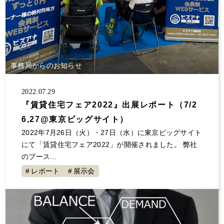
大規模修繕
消費税
保険
自主管理
サラリーマン
事業継承
夜逃げ
東京ルール
客付け
不動産投資 節税
事業計画
節税対策
解約
原状回復
不動産投資
事務局からのお知らせ
確定申告していない
大家の会
家賃
空室対策
決算書
1年目
セミナー登壇
2022.07.29
値上げ
事故物件
融資
初年度
展示会
『賃貸住宅フェア2022』出展レポート（7/2
交渉
不動産所得
賃貸経営
青色申告
6,27@東京ビッグサイト）
地主と家主
入居者
不動産収入
経費
2022年7月26日（火）・27日（水）に東京ビッグサイト
にて「賃貸住宅フェア2022」が開催されました。 弊社
税金
全国賃貸住宅新聞
トラブル
ゴミ屋敷
のブース…
敷金
計算
更新料
損害賠償
償却
レポート
展示会
固定資産税
グループ相談会
管理会社
漏水
家賃滞納