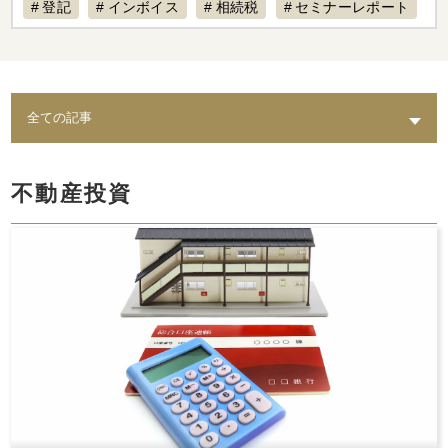
登記
インボイス
相続税
セミナーレポート
賃料設定
リフォーム
経費計上
補助金
不動産専門税理士
不動産売却
税制改正
AI
退去
不動産経営
入居募集
課題
築古物件
実態
水回り
老朽化
トイレ
修繕
出口戦略
耐震
不動産保有
不動産投資
倒壊リスク
結露
相続
カビ
セミナー動画配信
家賃対応
水漏れ
費用
AI賃料査定レポート
ペット
修理費
督促
統計調査レポート
人気設備
騒音
時効
レポート
スマサテ
管理委託
契約違反
確定申告不要
確定申告
セミナー開催
手数料
立ち退き
節税
法人化
家賃収入
相場
強制執行
確定申告書類