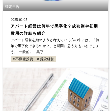
大規模修繕
消費税
保険
自主管理
確定申告
サラリーマン
事業継承
夜逃げ
東京ルール
客付け
不動産投資 節税
事業計画
2025.02.05
節税対策
解約
原状回復
不動産投資
アパート経営は何年で黒字化？成功例や初期
費用の詳細も紹介
確定申告していない
大家の会
家賃
アパート経営を始めようと考えている方の中には、「何
空室対策
決算書
1年目
セミナー登壇
年で黒字化できるのか？」と疑問に思う方もいるでしょ
値上げ
事故物件
融資
初年度
展示会
う。 一般的に、黒字…
交渉
不動産所得
賃貸経営
青色申告
不動産投資
賃貸経営
地主と家主
入居者
不動産収入
経費
税金
全国賃貸住宅新聞
トラブル
ゴミ屋敷
敷金
計算
更新料
損害賠償
償却
固定資産税
グループ相談会
管理会社
漏水
家賃滞納